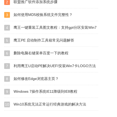
联盟推广软件添加系统步骤
2
如何使用MD5校验系统文件完整性？
3
鹰王一键重装工具图文教程：支持gpt分区安装Win7
4
鹰王PE 启动制作工具箱常见问题解答
5
删除电脑右键菜单百度一下的教程
6
利用鹰王U启动PE解决UEFI安装Win7卡LOGO方法
7
如何修改Edge浏览器主页？
8
Windows 7操作系统IE11降级到IE8教程
9
Win10系统无法正常运行经典游戏的解决方法
10