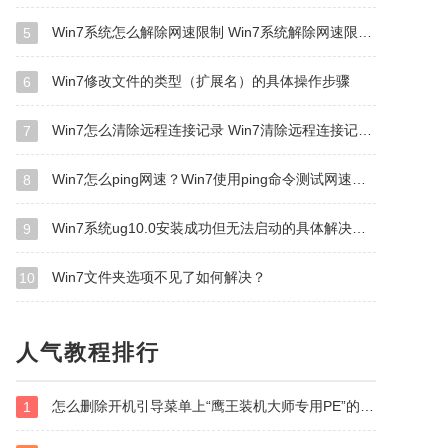
Win7系统怎么解除网速限制 Win7系统解除网速限制方法
5
Win7修改文件的类型（扩展名）的具体操作步骤
6
Win7怎么清除远程连接记录 Win7清除远程连接记录方法
7
Win7怎么ping网速？Win7使用ping命令测试网速的方法
8
Win7系统ug10.0安装成功但无法启动的具体解决方法
9
Win7文件夹选项不见了如何解决？
10
人气教程排行
怎么删除开机引导菜单上“鹰王装机大师专用PE”的选项？
1