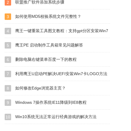
联盟推广软件添加系统步骤
2
如何使用MD5校验系统文件完整性？
3
鹰王一键重装工具图文教程：支持gpt分区安装Win7
4
鹰王PE 启动制作工具箱常见问题解答
5
删除电脑右键菜单百度一下的教程
6
利用鹰王U启动PE解决UEFI安装Win7卡LOGO方法
7
如何修改Edge浏览器主页？
8
Windows 7操作系统IE11降级到IE8教程
9
Win10系统无法正常运行经典游戏的解决方法
10