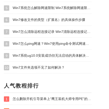
Win7系统怎么解除网速限制 Win7系统解除网速限制方法
5
Win7修改文件的类型（扩展名）的具体操作步骤
6
Win7怎么清除远程连接记录 Win7清除远程连接记录方法
7
Win7怎么ping网速？Win7使用ping命令测试网速的方法
8
Win7系统ug10.0安装成功但无法启动的具体解决方法
9
Win7文件夹选项不见了如何解决？
10
人气教程排行
怎么删除开机引导菜单上“鹰王装机大师专用PE”的选项？
1